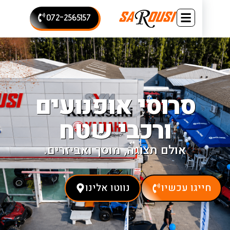
072-2565157
סרוסי אופנועים
ורכבי שטח
אולם תצוגה, מוסך ואביזרים.
יגו עכשיו
נווטו אלינו