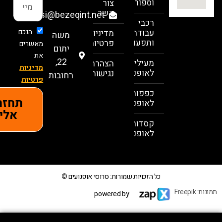
וספורט
צור
קשר
sarousi@bezeqint.net
רכבי
הנכם
עבודה
מדיניות
משה
ותפעול
פרטיות
מאשרים
יתום
את
22,
מעילים
הצהרת
מדיניות
לאופנועים
נגישות
רחובות
פרטיות
כפפות
תחזרו
לאופנועים
אלי
קסדות
לאופנועים
כל הזכויות שמורות: סרוסי אופנועים
©
powered by