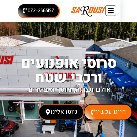
072-2565157
סרוסי אופנועים
ורכבי שטח
אולם תצוגה, מוסך ואביזרים.
יגו עכשיו
נווטו אלינו